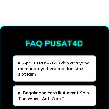
Loading...
FAQ PUSAT4D
Apa itu PUSAT4D dan apa yang
membuatnya berbeda dari situs
slot lain?
Bagaimana cara ikut event Spin
The Wheel Anti Zonk?