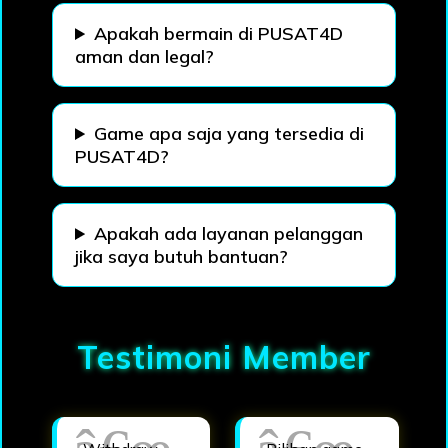
Apakah bermain di PUSAT4D
aman dan legal?
Game apa saja yang tersedia di
PUSAT4D?
Apakah ada layanan pelanggan
jika saya butuh bantuan?
Testimoni Member