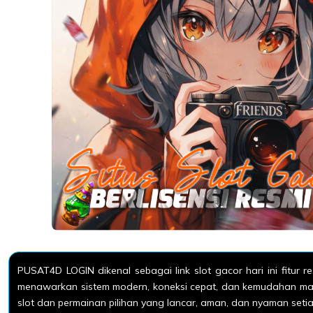
PUSAT4D LOGIN dikenal sebagai link slot gacor hari ini fitur 
menawarkan sistem modern, koneksi cepat, dan kemudahan max
slot dan permainan pilihan yang lancar, aman, dan nyaman setia