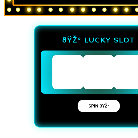
ðŸŽ° LUCKY SLOT
SPIN ðŸŽ²